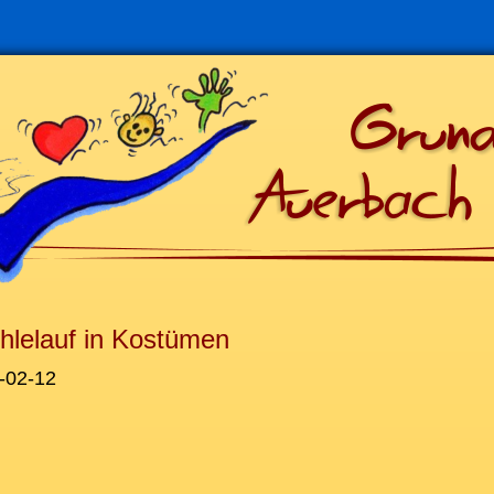
hlelauf in Kostümen
-02-12