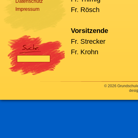
Datenschutz
Fr. Rösch
Impressum
Vorsitzende
[nbsp]
Fr. Strecker
Fr. Krohn
© 2026 Grundschule
desig