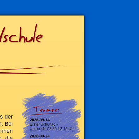
s der
2026-09-14
. Bei
Erster Schultag -
Unterricht 08.30-12.15 Uhr
innen
2026-09-24
m die