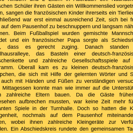
schen Schüler ihren Gästen ein Willkommenslied vorget
n, sangen die französischen Kinder ihrerseits ein Tierlie
hließend war erst einmal ausreichend Zeit, sich bei f
l auf dem Pausenhof zu beschnuppern und langsam näh
en. Beim Fußballspiel wurden gemischte Mannsch
ldet und ein französischer Papa sorgte als Schiedsri
ür, dass es gerecht zuging. Danach standen 
lhausralleye, das Basteln einer deutsch-französi
chenkette und zahlreiche Gesellschaftsspiele au
ramm. Überall kam es zu kleinen deutsch-französi
pchen, die sich mit Hilfe der gelernten Wörter und S
 auch mit Händen und Füßen zu verständigen versuc
 Mittagessen konnte man wie immer auf die Unterstü
h zahlreiche Eltern bauen. Da die Gäste frühe
esehen aufbrechen mussten, war keine Zeit mehr fü
anten Spiele in der Turnhalle. Doch so hatten die K
genheit, nochmals auf dem Pausenhof miteinand
len, wobei ihnen zahlreiche Kleingeräte zur Verf
den. Ein Abschiedskreis rundete den gemeinsamen Ta