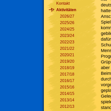
Kontakt
deut
Aktivitäten
hatte
Ansc
2026/27
Spie
2025/26
komm
2024/25
gebi
2023/24
daf
2022/23
Schu
2021/22
Mens
2020/21
Prog
2019/20
Grüp
aber
2018/19
Beim
2017/18
durc
2016/17
vorg
2015/16
gepl
2014/15
Gele
2013/14
spie
2012/13
stan