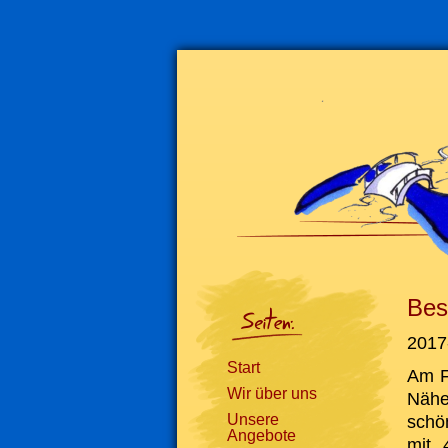
Navigation
überspringen
Bes
2017
Start
Am F
Wir über uns
Nähe
Unsere
schö
Angebote
mit 