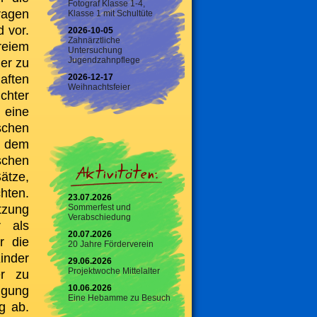
Fotograf Klasse 1-4,
ragen
Klasse 1 mit Schultüte
d vor.
2026-10-05
Zahnärztliche
reiem
Untersuchung
Jugendzahnpflege
er zu
aften
2026-12-17
Weihnachtsfeier
chter
eine
schen
f dem
schen
ätze,
hten.
23.07.2026
tzung
Sommerfest und
Verabschiedung
r als
20.07.2026
r die
20 Jahre Förderverein
inder
29.06.2026
Projektwoche Mittelalter
er zu
10.06.2026
ügung
Eine Hebamme zu Besuch
g ab.